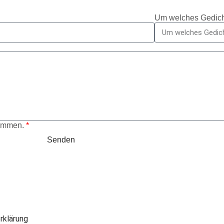
Um welches Gedich
nommen.
*
Senden
rklärung